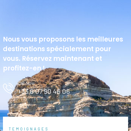
Nous vous proposons les meilleures
destinations spécialement pour
vous. Réservez maintenant et
profitez-en !
Call Now
+33 6 07 90 46 06
TEMOIGNAGES